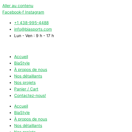
Aller au contenu
Facebook-f
Instagram
+1 438-995-4488
info@biasports.com
Lun - Ven : 9 h - 17 h
Accueil
BiaStyle
À propos de nous
Nos détaillants
Nos projets
Panier / Cart
Contactez-nous!
Accueil
BiaStyle
À propos de nous
Nos détaillants
Nos projets