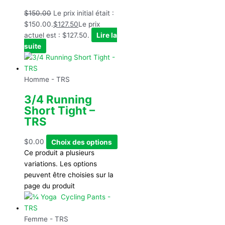
$
150.00
Le prix initial était :
$150.00.
$
127.50
Le prix
actuel est : $127.50.
Lire la
suite
Homme - TRS
3/4 Running
Short Tight –
TRS
$
0.00
Choix des options
Ce produit a plusieurs
variations. Les options
peuvent être choisies sur la
page du produit
Femme - TRS