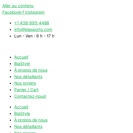
Aller au contenu
Facebook-f
Instagram
+1 438-995-4488
info@biasports.com
Lun - Ven : 9 h - 17 h
Accueil
BiaStyle
À propos de nous
Nos détaillants
Nos projets
Panier / Cart
Contactez-nous!
Accueil
BiaStyle
À propos de nous
Nos détaillants
Nos projets