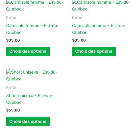
Ce
Ce
produit
produit
a
a
EstQc
EstQc
plusieurs
plusieurs
Camisole femme – Est-du-
Camisole homme – Est-du-
variations.
variations.
Québec
Québec
Les
Les
$
35.00
$
35.00
options
options
peuvent
peuvent
Choix des options
Choix des options
être
être
choisies
choisies
sur
sur
Ce
la
la
produit
page
page
a
EstQc
du
du
plusieurs
Short unisexe – Est-du-
produit
produit
variations.
Québec
Les
$
55.00
options
peuvent
Choix des options
être
choisies