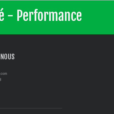
té - Performance
-NOUS
s.com
8