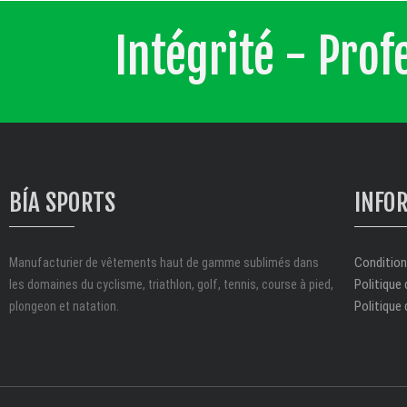
Intégrité - Pro
BÍA SPORTS
INFO
Conditions
Manufacturier de vêtements haut de gamme sublimés dans
Politique 
les domaines du cyclisme, triathlon, golf, tennis, course à pied,
Politique 
plongeon et natation.