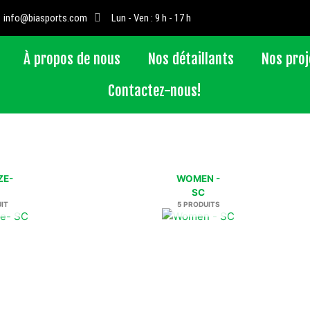
info@biasports.com
Lun - Ven : 9 h - 17 h
À propos de nous
Nos détaillants
Nos proj
Contactez-nous!
ZE-
WOMEN -
SC
IT
5 PRODUITS