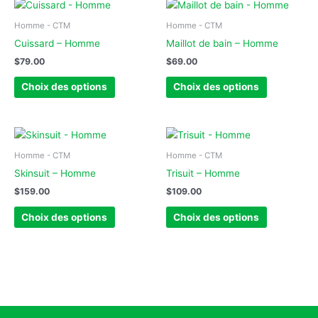
Ce
Ce
produit
produit
Homme - CTM
Homme - CTM
a
a
Cuissard – Homme
Maillot de bain – Homme
plusieurs
plusieurs
$
79.00
$
69.00
variations.
variations.
Les
Les
Choix des options
Choix des options
options
options
peuvent
peuvent
être
être
Ce
Ce
choisies
choisies
produit
produit
Homme - CTM
Homme - CTM
sur
sur
a
a
Skinsuit – Homme
Trisuit – Homme
la
la
plusieurs
plusieurs
$
159.00
$
109.00
page
page
variations.
variations.
du
du
Les
Les
Choix des options
Choix des options
produit
produit
options
options
peuvent
peuvent
être
être
choisies
choisies
sur
sur
la
la