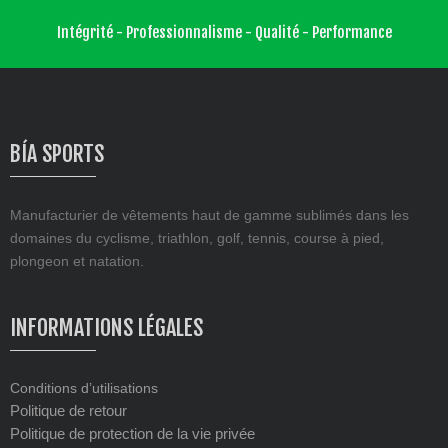
page
page
du
du
Intégrité - Professionnalisme - Qualité - Performance
produit
produit
BÍA SPORTS
Manufacturier de vêtements haut de gamme sublimés dans les
domaines du cyclisme, triathlon, golf, tennis, course à pied,
plongeon et natation.
INFORMATIONS LÉGALES
Conditions d’utilisations
Politique de retour
Politique de protection de la vie privée