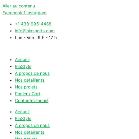
Aller au contenu
Facebook-f
Instagram
+1 438-995-4488
info@biasports.com
Lun - Ven : 9 h - 17 h
Accueil
BiaStyle
À propos de nous
Nos détaillants
Nos projets
Panier / Cart
Contactez-nous!
Accueil
BiaStyle
À propos de nous
Nos détaillants
Nos projets