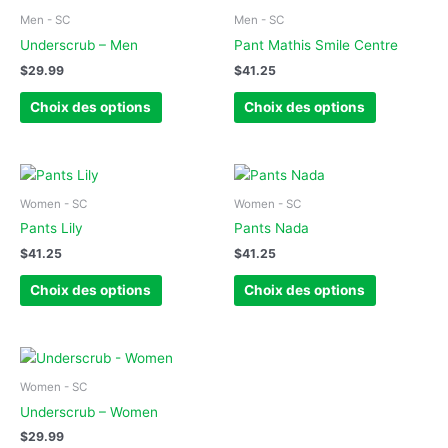
la
la
produit
produit
Men - SC
Men - SC
page
page
a
a
Underscrub – Men
Pant Mathis Smile Centre
du
du
plusieurs
plusieurs
$
29.99
$
41.25
produit
produit
variations.
variations.
Les
Les
Choix des options
Choix des options
options
options
peuvent
peuvent
être
être
Ce
Ce
choisies
choisies
produit
produit
Women - SC
Women - SC
sur
sur
a
a
Pants Lily
Pants Nada
la
la
plusieurs
plusieurs
$
41.25
$
41.25
page
page
variations.
variations.
du
du
Les
Les
Choix des options
Choix des options
produit
produit
options
options
peuvent
peuvent
être
être
Ce
choisies
choisies
produit
Women - SC
sur
sur
a
Underscrub – Women
la
la
plusieurs
$
29.99
page
page
variations.