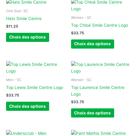
Ce
Ce
produit
produit
One Size- SC
a
a
Women - SC
Hats Smile Centre
plusieurs
plusieurs
Top Chloé Smile Centre Logo
$
11.25
variations.
variations.
$
33.75
Les
Les
Choix des options
options
options
Choix des options
peuvent
peuvent
être
être
choisies
choisies
Ce
Ce
sur
sur
produit
produit
la
la
a
a
Men - SC
Women - SC
page
page
plusieurs
plusieurs
Top Lewis Smile Centre Logo
Top Laurence Smile Centre
du
du
variations.
variations.
Logo
$
33.75
produit
produit
Les
Les
$
33.75
options
options
Choix des options
peuvent
peuvent
Choix des options
être
être
choisies
choisies
sur
sur
Ce
Ce