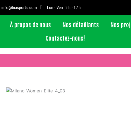
info@biasports.com
Lun - Ven : 9 h - 17 h
À propos de nous
Nos détaillants
Nos proj
Contactez-nous!