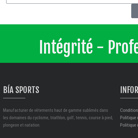
Intégrité - Pro
BÍA SPORTS
INFO
Conditions
Manufacturier de vêtements haut de gamme sublimés dans
Politique 
les domaines du cyclisme, triathlon, golf, tennis, course à pied,
Politique 
plongeon et natation.