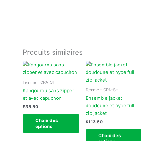
Produits similaires
Ce
produit
a
Femme - CPA-SH
plusieurs
Femme - CPA-SH
Kangourou sans zipper
variations.
et avec capuchon
Ensemble jacket
Les
doudoune et hype full
$
35.50
options
zip jacket
peuvent
Choix des
$
113.50
être
options
choisies
Choix des
sur