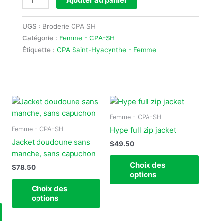
Ajouter au panier
(SW520L)
UGS :
Broderie CPA SH
Catégorie :
Femme - CPA-SH
Étiquette :
CPA Saint-Hyacynthe - Femme
Ce
Ce
Ce
produit
produit
produi
Femme - CPA-SH
a
a
a
Femme - CPA-SH
Hype full zip jacket
plusieurs
plusieurs
plusie
Jacket doudoune sans
$
49.50
variations.
variations.
variat
manche, sans capuchon
Les
Les
Les
Choix des
$
78.50
options
options
option
options
peuvent
peuvent
peuve
Choix des
être
être
être
options
choisies
choisies
choisi
sur
sur
sur