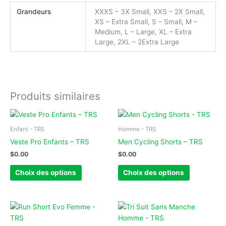
Grandeurs
XXXS – 3X Small, XXS – 2X Small,
XS – Extra Small, S – Small, M –
Medium, L – Large, XL – Extra
Large, 2XL – 2Extra Large
Produits similaires
Ce
Ce
produit
produit
Enfant - TRS
Homme - TRS
a
a
Veste Pro Enfants – TRS
Men Cycling Shorts – TRS
plusieurs
plusieurs
$
0.00
$
0.00
variations.
variations.
Les
Les
Choix des options
Choix des options
options
options
peuvent
peuvent
être
être
Ce
Ce
choisies
choisies
produit
produit
sur
sur