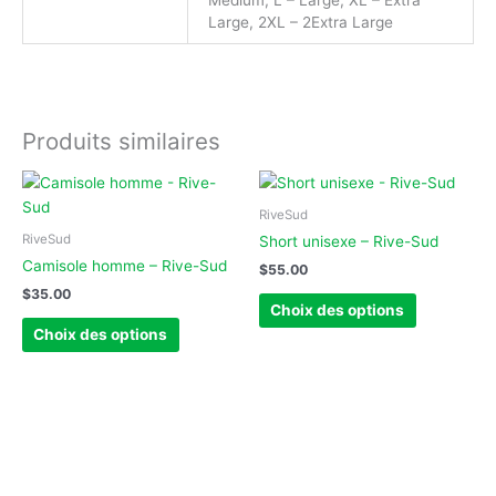
Medium, L – Large, XL – Extra
Large, 2XL – 2Extra Large
Produits similaires
Ce
Ce
produit
produit
RiveSud
a
a
RiveSud
Short unisexe – Rive-Sud
plusieurs
plusieurs
Camisole homme – Rive-Sud
$
55.00
variations.
variations.
$
35.00
Les
Les
Choix des options
options
options
Choix des options
peuvent
peuvent
être
être
choisies
choisies
sur
sur
la
la
page
page