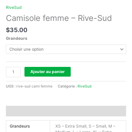
Sud
RiveSud
Camisole femme – Rive-Sud
$
35.00
Grandeurs
Ajouter au panier
UGS :
rive-sud cami femme
Catégorie :
RiveSud
Informations complémentaires
Grandeurs
XS – Extra Small, S – Small, M –