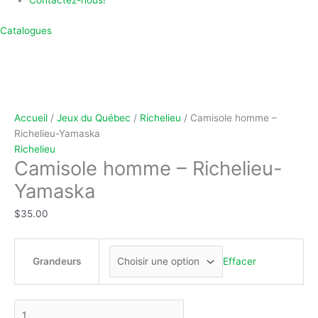
Contactez-nous!
Catalogues
quantité
Ce
Ce
de
produit
produit
Camisole
a
a
Accueil
/
Jeux du Québec
/
Richelieu
/ Camisole homme –
homme
plusieurs
plusieurs
Richelieu-Yamaska
-
variations.
variations.
Richelieu
Camisole homme – Richelieu-
Richelieu-
Les
Les
Yamaska
options
options
Yamaska
peuvent
peuvent
être
être
$
35.00
choisies
choisies
sur
sur
la
la
Grandeurs
Effacer
page
page
du
du
produit
produit