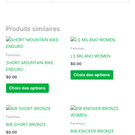
Produits similaires
Ce
Ce
produit
produit
Femmes
a
a
Femmes
LS MILANO WOMEN
plusieurs
plusieurs
SHORT MOUNTAIN BIKE
$
0.00
variations.
variations.
ENDURO
Les
Les
Choix des options
$
0.00
options
options
peuvent
peuvent
Choix des options
être
être
choisies
choisies
sur
sur
Ce
Ce
la
la
produit
produit
Femmes
page
page
a
a
Femmes
BIB SHORT BRONZE
du
du
plusieurs
plusieurs
BIB KNICKER BRONZE
$
0.00
produit
produit
variations.
variations.