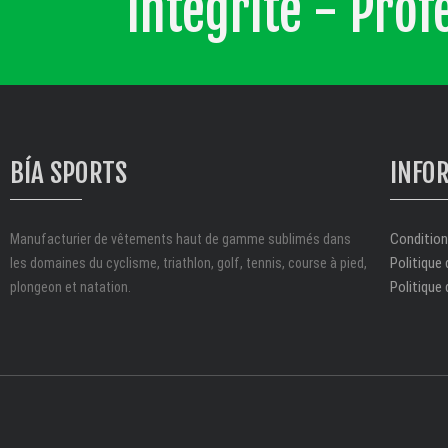
Intégrité - Pro
BÍA SPORTS
INFO
Conditions
Manufacturier de vêtements haut de gamme sublimés dans
Politique 
les domaines du cyclisme, triathlon, golf, tennis, course à pied,
Politique 
plongeon et natation.