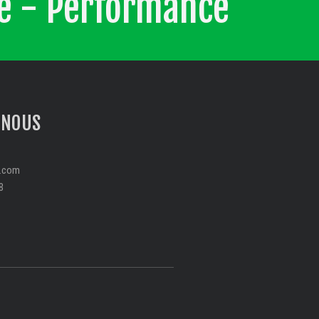
té - Performance
-NOUS
s.com
8