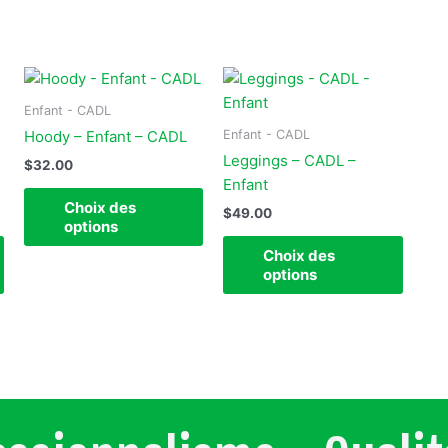
Ce
Ce
Ce
produit
produit
produi
Enfant - CADL
a
a
a
Enfant - CADL
Hoody – Enfant – CADL
plusieurs
plusieurs
plusie
Leggings – CADL –
$
32.00
variations.
variations.
variat
Enfant
Les
Les
Les
Choix des
$
49.00
options
options
option
options
peuvent
peuvent
peuve
Choix des
être
être
être
options
choisies
choisies
choisi
sur
sur
sur
la
la
la
page
page
page
du
du
du
produit
produit
produi