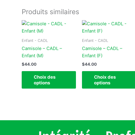
Produits similaires
Ce
produit
a
Enfant - CADL
Enfant - CADL
plusieurs
Camisole – CADL –
Camisole – CADL –
variations.
Enfant (M)
Enfant (F)
Les
$
44.00
$
44.00
options
peuvent
Choix des
Choix des
être
options
options
choisies
sur
la
page
du
produit