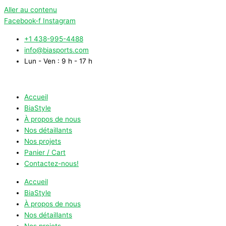
Aller au contenu
Facebook-f
Instagram
+1 438-995-4488
info@biasports.com
Lun - Ven : 9 h - 17 h
Accueil
BiaStyle
À propos de nous
Nos détaillants
Nos projets
Panier / Cart
Contactez-nous!
Accueil
BiaStyle
À propos de nous
Nos détaillants
Nos projets