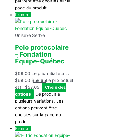
peuvent être choisies sur la
page du produit
Promo !
Unisexe Serbie
Polo protocolaire
– Fondation
Équipe-Québec
$
69.00
Le prix initial était :
$69.00.
$
58.65
Le prix actuel
est : $58.65.
Choix des
options
Ce produit a
plusieurs variations. Les
options peuvent être
choisies sur la page du
produit
Promo !