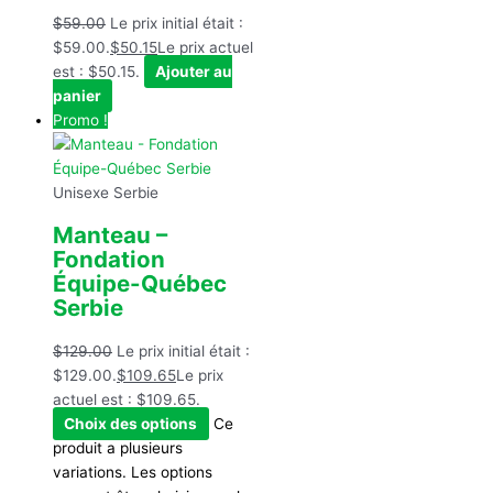
$
59.00
Le prix initial était :
$59.00.
$
50.15
Le prix actuel
est : $50.15.
Ajouter au
panier
Promo !
Unisexe Serbie
Manteau –
Fondation
Équipe-Québec
Serbie
$
129.00
Le prix initial était :
$129.00.
$
109.65
Le prix
actuel est : $109.65.
Choix des options
Ce
produit a plusieurs
variations. Les options