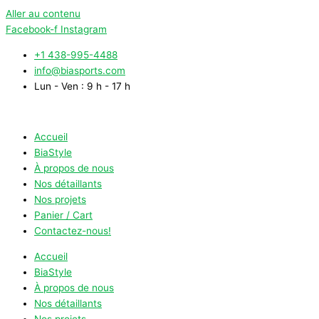
Aller au contenu
Facebook-f
Instagram
+1 438-995-4488
info@biasports.com
Lun - Ven : 9 h - 17 h
Accueil
BiaStyle
À propos de nous
Nos détaillants
Nos projets
Panier / Cart
Contactez-nous!
Accueil
BiaStyle
À propos de nous
Nos détaillants
Nos projets