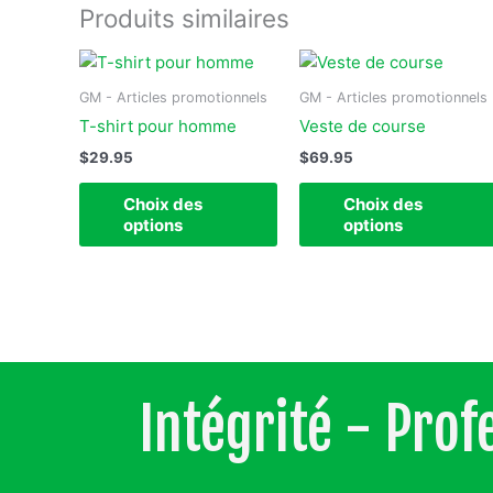
Produits similaires
Ce
produit
GM - Articles promotionnels
GM - Articles promotionnels
a
T-shirt pour homme
Veste de course
plusieurs
$
29.95
$
69.95
variations.
Les
Choix des
Choix des
options
options
options
peuvent
être
choisies
sur
la
page
Intégrité - Pro
du
produit